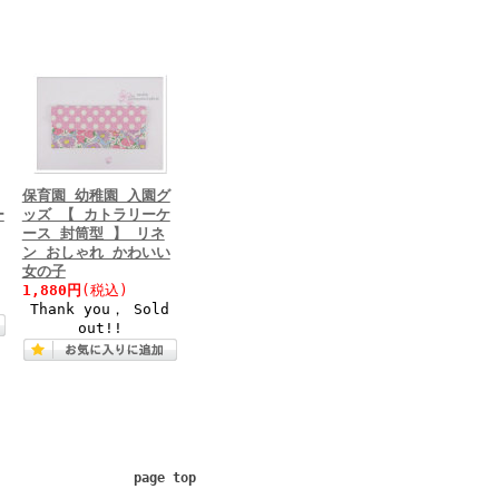
保育園 幼稚園 入園グ
ー
ッズ 【 カトラリーケ
ース 封筒型 】 リネ
ン おしゃれ かわいい
女の子
1,880円
(税込)
Thank you， Sold
out!!
page top