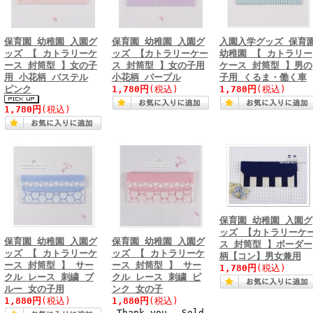
保育園 幼稚園 入園グ
保育園 幼稚園 入園グ
入園入学グッズ 保育
ッズ 【 カトラリーケ
ッズ 【カトラリーケー
幼稚園 【 カトラリー
ース 封筒型 】女の子
ス 封筒型 】女の子用
ケース 封筒型 】男の
用 小花柄 パステル
小花柄 パープル
子用 くるま・働く車
ピンク
1,780円
(税込)
1,780円
(税込)
1,780円
(税込)
保育園 幼稚園 入園グ
ッズ 【カトラリーケ
保育園 幼稚園 入園グ
保育園 幼稚園 入園グ
ス 封筒型 】ボーダー
ッズ 【 カトラリーケ
ッズ 【 カトラリーケ
柄【コン】男女兼用
ース 封筒型 】 サー
ース 封筒型 】 サー
1,780円
(税込)
クル レース 刺繍 ブ
クル レース 刺繍 ピ
ルー 女の子用
ンク 女の子
1,880円
(税込)
1,880円
(税込)
Thank you， Sold