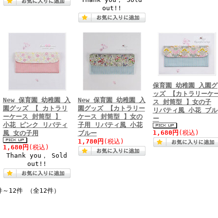
out!!
保育園 幼稚園 入園グ
ッズ 【カトラリーケ
New 保育園 幼稚園 入
New 保育園 幼稚園 入
ス 封筒型 】女の子
園グッズ 【 カトラリ
園グッズ 【カトラリー
リバティ風 小花 ブル
ーケース 封筒型 】
ケース 封筒型 】女の
ー
小花 ピンク リバティ
子用 リバティ風 小花
1,680円
(税込)
風 女の子用
ブルー
1,780円
(税込)
1,680円
(税込)
Thank you， Sold
out!!
件～12件 （全12件）