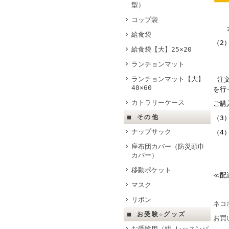
型）
当カ
コップ袋
カー
給食袋
（2
給食袋【大】25×20
ランチョンマット
ランチョンマット【大】
注
40×60
を行
カトラリーケース
ご購
■ その他
（3
ナップサック
（4
座布団カバー（防災頭巾
入
カバー）
移動ポケット
≪配
マスク
リボン
ネコ
■ お受験☆グッズ
お買
お受験用（紺 レッスンバ