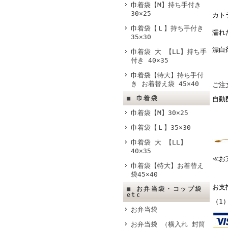
巾着袋【M】持ち手付き
30×25
カト
巾着袋【Ｌ】持ち手付き
濡れ
35×30
漂白
巾着袋 大 【LL】持ち手
付き 40×35
巾着袋【特大】持ち手付
き お着替え袋 45×40
ご注
■ 巾着袋
自動
巾着袋【M】30×25
巾着袋【Ｌ】35×30
巾着袋 大 【LL】
40×35
≪お
巾着袋【特大】お着替え
袋45×40
お支
■ お弁当袋・コップ袋
etc
（1
お弁当袋
お弁当袋 （横入れ 封筒