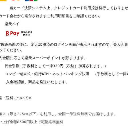
ード決済システム上、クレジットカード利用控は発行しておりませ
ド会社から送付されますご利用明細書をご確認ください。
） 楽天ペイ
文確認画面の後に、楽天ID決済のログイン画面が表示されますので、楽天会員
ってください。
入金額に応じて楽天スーパーポイントが貯まります。
） 代金引換（手数料として一律330円（税込）加算されます。）
） コンビニ端末式・銀行ATM・ネットバンキング決済 （手数料として一律
金確認後、商品を発送いたします。
送・送料について≫
ポス（厚さ2.5cm以下）を利用し、全国一律送料無料でお届けします。
い上げ金額8500円以上で宅配送料無料