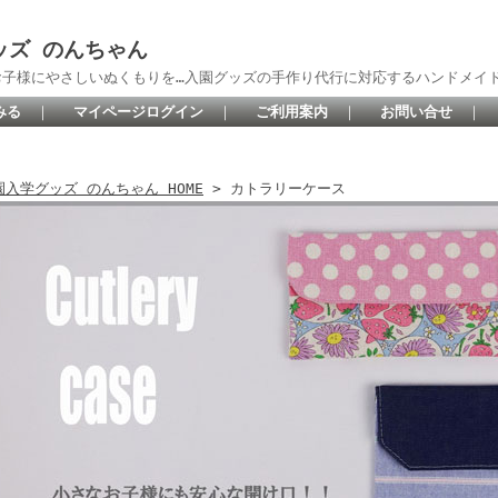
ッズ のんちゃん
お子様にやさしいぬくもりを…入園グッズの手作り代行に対応するハンドメイ
みる
｜
マイページログイン
｜
ご利用案内
｜
お問い合せ
｜
園入学グッズ のんちゃん HOME
> カトラリーケース