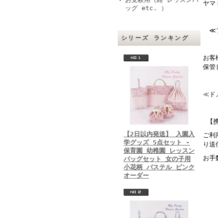
ヤマ
ッグ etc. ）
≪
シリーズ ランキング
お客
保管
≪ド
【携
【2日以内発送】 入園入
ご利
学グッズ 5点セット -
り送
保育園 幼稚園 レッスン
お手数
バッグセット 女の子用
小花柄 パステル ピンク
オーダー