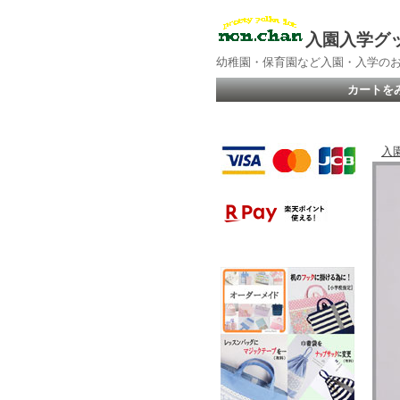
入園入学グ
幼稚園・保育園など入園・入学の
カートを
入