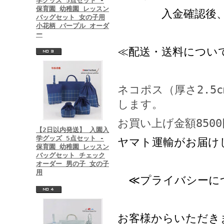
学グッズ 5点セット -
保育園 幼稚園 レッスン
入金確認後、商
バッグセット 女の子用
小花柄 パープル オーダ
ー
≪配送・送料につい
ネコポス（厚さ2.5
します。
お買い上げ金額850
【2日以内発送】 入園入
学グッズ 5点セット -
ヤマト運輸がお届け
保育園 幼稚園 レッスン
バッグセット チェック
オーダー 男の子 女の子
用
プライバシーに
≪
お客様からいただき