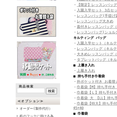
・
【限定】レッスンバッグ
・
入園入学セット 3点セ
・
レッスンバッグ(手提げ
・
レッスンバッグ大きめ
・
蓋付きレッスンバッグ（
・
レッスンバッグ(ショル
キルティング バッグ
・
入園入学セット（キルテ
・
レッスンバッグ（キルテ
・
大きめレッスンバッグ（
・
タブレットバッグ（キル
■ 上履き入れ
・
上履き入れ
■ 持ち手付き巾着袋
・
外ポケット付き お着替
商品検索
・
巾着袋【M】持ち手付き 3
・
巾着袋【Ｌ】持ち手付き 
・
巾着袋 大 【LL】持ち手
≪オプション≫
・
巾着袋【特大】持ち手付
45×40
オーダー(製作代行）
■ 巾着袋
机のフックに掛ける為