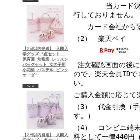
当カード決済シ
行しておりません。
カード会社から送
（2） 楽天ペイ
【2日以内発送】 入園入
学グッズ 5点セット -
保育園 幼稚園 レッスン
注文確認画面の後に
バッグセット 女の子用
小花柄 パステル ピンク
ので、楽天会員ID
オーダー
い。
ご購入金額に応じて
（3） 代金引換（手
す。）
（4） コンビニ端末
【2日以内発送】 入園入
料として一律440円