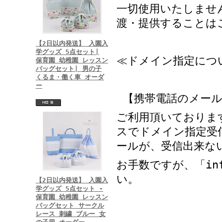
一切使用いたしませ
渡・提供することは
【2日以内発送】 入園入
学グッズ 5点セット|
≪ドメイン指定につ
保育園 幼稚園 レッスン
バッグセット| 男の子
くるま・働く車 オーダ
ー
【携帯電話のメール
ご利用頂いておりま
スでドメイン指定受
ールが、受信出来な
お手数ですが、「info@
い。
【2日以内発送】 入園入
学グッズ 5点セット -
保育園 幼稚園 レッスン
バッグセット サークル
レース 刺繍 ブルー 女