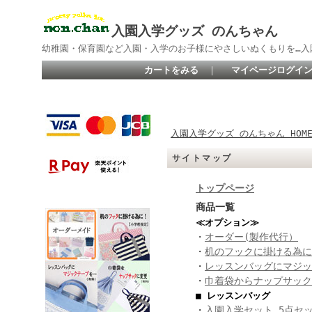
入園入学グッズ のんちゃん
幼稚園・保育園など入園・入学のお子様にやさしいぬくもりを…入
カートをみる
｜
マイページログイ
入園入学グッズ のんちゃん HOM
サイトマップ
トップページ
商品一覧
≪オプション≫
・
オーダー(製作代行）
・
机のフックに掛ける為に
・
レッスンバッグにマジッ
・
巾着袋からナップサック
■ レッスンバッグ
・
入園入学セット 5点セ