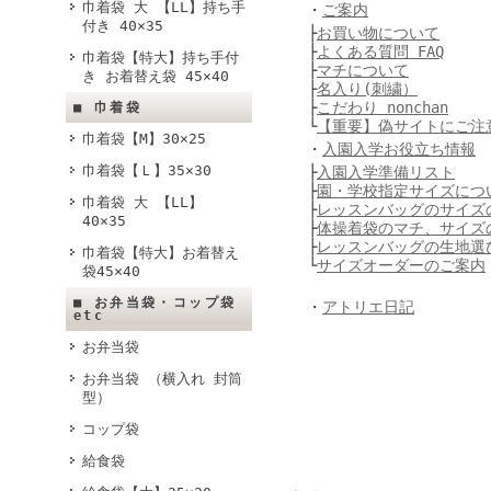
巾着袋 大 【LL】持ち手
・
ご案内
付き 40×35
├
お買い物について
├
よくある質問 FAQ
巾着袋【特大】持ち手付
├
マチについて
き お着替え袋 45×40
├
名入り(刺繍）
├
こだわり nonchan
■ 巾着袋
└
【重要】偽サイトにご注
巾着袋【M】30×25
・
入園入学お役立ち情報
巾着袋【Ｌ】35×30
├
入園入学準備リスト
├
園・学校指定サイズにつ
巾着袋 大 【LL】
├
レッスンバッグのサイズ
40×35
├
体操着袋のマチ、サイズ
├
レッスンバッグの生地選
巾着袋【特大】お着替え
└
サイズオーダーのご案内
袋45×40
■ お弁当袋・コップ袋
・
アトリエ日記
etc
お弁当袋
お弁当袋 （横入れ 封筒
型）
コップ袋
給食袋