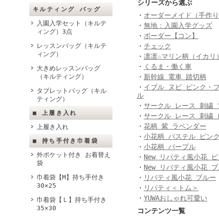
シリーズから選ぶ
キルティング バッグ
・
オーダーメイド（手作り
入園入学セット（キルテ
・
無地：入園入学グッズ
ィング）3点
・
ボーダー【コン】
レッスンバッグ（キルテ
・
チェック
ィング）
・
凛凛☆マリン柄（イカリ
・
くるま・働く車
大きめレッスンバッグ
（キルティング）
・
新幹線 電車 踏切柄
・
イブル ヌビ ピンク・
タブレットバッグ（キル
ル
ティング）
・
サークル レース 刺繍 
■ 上履き入れ
・
サークル レース 刺繍 
・
花柄 紫 ラベンダー
上履き入れ
・
小花柄 パステル ピン
■ 持ち手付き巾着袋
・
小花柄 パープル
外ポケット付き お着替え
・
New リバティ風小花 
袋
・
New リバティ風小花 
巾着袋【M】持ち手付き
・
リバティ風小花 ブルー
30×25
・
リバティ＜トム＞
・
YUWAおしゃれ可愛い
巾着袋【Ｌ】持ち手付き
35×30
コンテンツ一覧