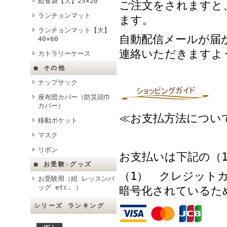
給食袋【大】25×20
ご注文をされますと
ランチョンマット
ます。
ランチョンマット【大】
自動配信メールが届
40×60
連絡いただきますよ
カトラリーケース
■ その他
ナップサック
座布団カバー（防災頭巾
カバー）
≪お支払方法につい
移動ポケット
マスク
リボン
お支払いは下記の（
■ お受験☆グッズ
（1） クレジットカ
お受験用（紺 レッスンバ
ッグ etc. ）
暗号化されているた
シリーズ ランキング