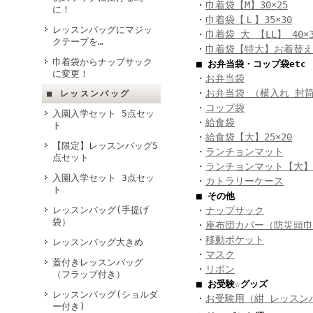
・
巾着袋【M】30×25
に！
・
巾着袋【Ｌ】35×30
レッスンバッグにマジッ
・
巾着袋 大 【LL】 40×3
クテープを…
・
巾着袋【特大】お着替え袋
巾着袋からナップサック
■ お弁当袋・コップ袋etc
に変更！
・
お弁当袋
・
お弁当袋 （横入れ 封
■ レッスンバッグ
・
コップ袋
入園入学セット 5点セッ
・
給食袋
ト
・
給食袋【大】25×20
【限定】レッスンバッグ5
・
ランチョンマット
点セット
・
ランチョンマット【大】4
入園入学セット 3点セッ
・
カトラリーケース
ト
■ その他
レッスンバッグ(手提げ
・
ナップサック
袋）
・
座布団カバー（防災頭巾
・
移動ポケット
レッスンバッグ大きめ
・
マスク
蓋付きレッスンバッグ
・
リボン
（フラップ付き）
■ お受験☆グッズ
レッスンバッグ(ショルダ
・
お受験用（紺 レッスンバ
ー付き)