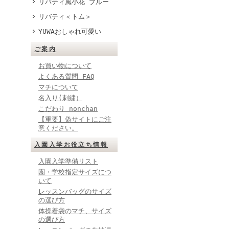
リバティ風小花 ブルー
リバティ＜トム＞
YUWAおしゃれ可愛い
ご案内
お買い物について
よくある質問 FAQ
マチについて
名入り(刺繍）
こだわり nonchan
【重要】偽サイトにご注
意ください。
入園入学お役立ち情報
入園入学準備リスト
園・学校指定サイズにつ
いて
レッスンバッグのサイズ
の選び方
体操着袋のマチ、サイズ
の選び方