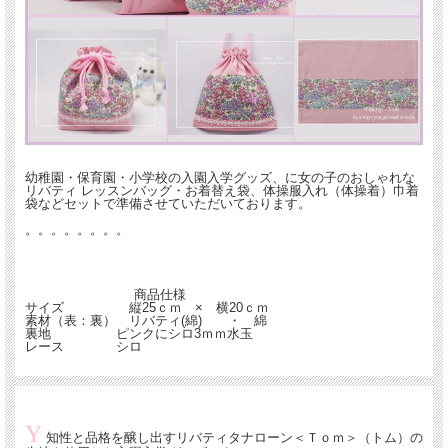
幼稚園・保育園・小学校の入園入学グッズ、に女の子のおしゃれな
リバティ レッスンバッグ・お着替え袋、体操服入れ（体操着）巾着
袋などセットで準備させていただいております。
。。。。。。。。
商品仕様
サイズ
縦25ｃｍ × 横20ｃｍ
素材（表：裏）
リバティ(綿) ・ 綿
裏地
ピンクにシロ3ｍｍ水玉
レース
シロ
Y
知性と品格を醸し出すリバティタナローン＜Ｔｏｍ＞（トム）の