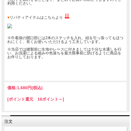
利用ください。
⇊
♥
リバティアイテムはこちらより
※巾着袋の開口部には2本のステッチを入れ、紐を引っ張ってもほつ
れにくく、長くお使いいただけるよう工夫しています。
※当店では縫製前に生地やレースに付きましては十分な水通しを行
い、お洗濯による縮みや色落ちを最大限事前に防げるように商品を
お作りしております。
価格:
1,680円
(税込)
[ポイント還元 16ポイント～]
注文