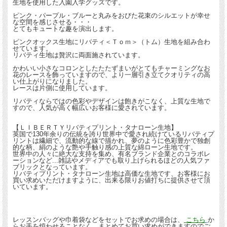
生地を使用した入園入学グッズです。
ピンク・パープル・ブルーと丸みをおびた花束のシルエットが幸せ
な空間を感じさせる・・・
とてもキュートな趣を演出します。
ピンクオックス生地にリバティ＜Ｔｏｍ＞（トム）生地を組み合わ
せています。
リバティ生地は贅沢に両面施されています。
かわいい小さなコロンとしたたたずまいがとてもチャーミングなお
花のレースを飾っていますので、より一層引き立てクオリティの高
い仕上がりになりました。
レースは片側に使用しています。
リバティならではの色彩やデザインは飽きがこなく、上質な生地で
すので、人気が高く幅広いお客様に愛されています。
【ＬＩＢＥＲＴＹリバティプリント・タナローン生地】
英国で130年余りの伝統を誇り世界中で愛され続けているリバティプ
リントは繊細で、流動的な線で描かれ、夢のように色彩豊かで独創
的な柄、絹のような艶や手触り感の上質な綿ローン生地です。
世界中の人々に絶大な支持を集め、有名ブランド企業とのコラボレ
ーションなど...雑誌やメディアでも取り上げられるほどの人気ファ
ブリックとなっています。
リバティプリント・タナローン生地は高価な生地です、お客様にお
買い求めいただけますように、出来る限りお値打ちに提供させて頂
いています。
レッスンバッグや巾着袋などをセットでお求めの場合は、
こちら
か
らお手を煩わせることなく、まとめてお買い求めができますのでご