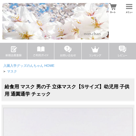
入園入学グッズのんちゃん HOME
>
マスク
給食用 マスク 男の子 立体マスク【Sサイズ】幼児用 子供
用 通園通学 チェック