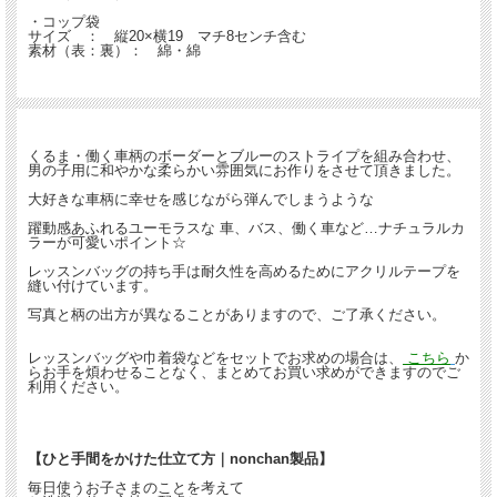
・コップ袋
サイズ ： 縦20×横19 マチ8センチ含む
素材（表：裏）： 綿・綿
くるま・働く車柄のボーダーとブルーのストライプを組み合わせ、
男の子用に和やかな柔らかい雰囲気にお作りをさせて頂きました。
大好きな車柄に幸せを感じながら弾んでしまうような
躍動感あふれるユーモラスな 車、バス、働く車など…ナチュラルカ
ラーが可愛いポイント☆
レッスンバッグの持ち手は耐久性を高めるためにアクリルテープを
縫い付けています。
写真と柄の出方が異なることがありますので、ご了承ください。
レッスンバッグや巾着袋などをセットでお求めの場合は、
こちら
か
らお手を煩わせることなく、まとめてお買い求めができますのでご
利用ください。
【ひと手間をかけた仕立て方｜nonchan製品】
毎日使うお子さまのことを考えて