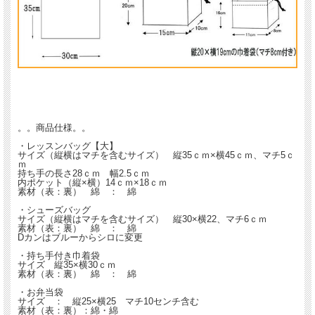
。。商品仕様。。
・レッスンバッグ【大】
サイズ（縦横はマチを含むサイズ） 縦35ｃｍ×横45ｃｍ、マチ5ｃ
ｍ
持ち手の長さ28ｃｍ 幅2.5ｃｍ
内ポケット（縦×横）14ｃｍ×18ｃｍ
素材（表：裏） 綿 ： 綿
・シューズバッグ
サイズ（縦横はマチを含むサイズ） 縦30×横22、マチ6ｃｍ
素材（表：裏） 綿 ： 綿
Dカンはブルーからシロに変更
・持ち手付き巾着袋
サイズ 縦35×横30ｃｍ
素材（表：裏） 綿 ： 綿
・お弁当袋
サイズ ： 縦25×横25 マチ10センチ含む
素材（表：裏）：綿・綿