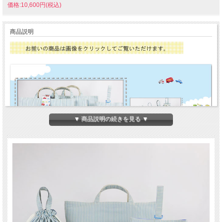
価格:10,600円(税込)
商品説明
▼ 商品説明の続きを見る ▼
手提げレッスンバッグ【大】5点セット（大きめ通園バッグ）とお揃いの入園・通
園グッズ（ハンドメイド）縦３５×横４５×マチ５cmの男の子＊くるま・働く車、
商品（裏付）です。♪♪