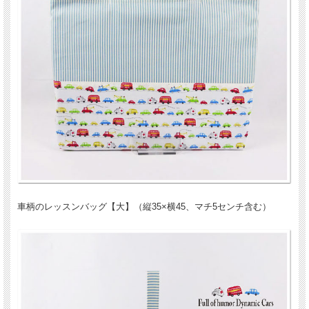
車柄のレッスンバッグ【大】（縦35×横45、マチ5センチ含む）