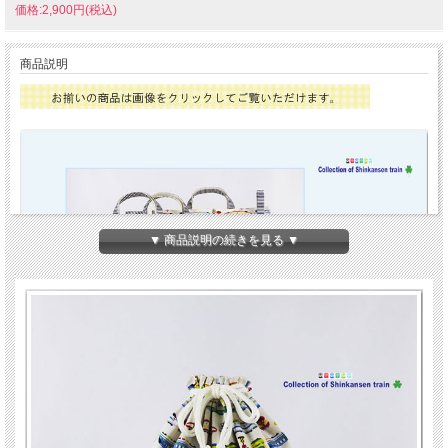
価格:2,900円(税込)
商品説明
▼ 商品説明の続きを見る ▼
大きな巾着袋【ＬＬ】(お着替え袋 体操服入れ)40×35cmとお揃いの【幼稚園・保育
園】グッズの男の子＊新幹線 電車 踏切 手作りセット商品（裏付）です。 ♪♪