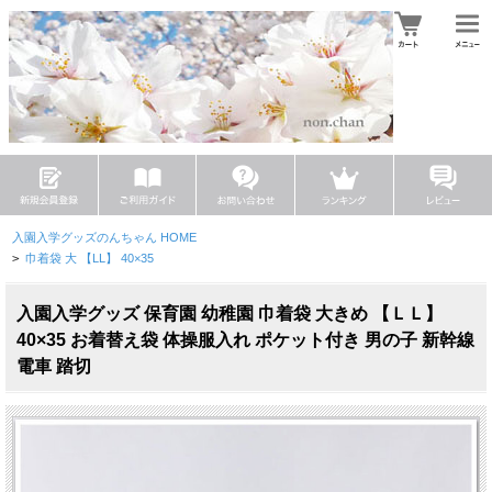
入園入学グッズのんちゃん HOME
>
巾着袋 大 【LL】 40×35
入園入学グッズ 保育園 幼稚園 巾着袋 大きめ 【ＬＬ】
40×35 お着替え袋 体操服入れ ポケット付き 男の子 新幹線
電車 踏切