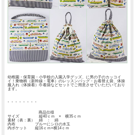
幼稚園・保育園・小学校の入園入学グッズ、に男の子のカッコイ
イ！乗物柄（新幹線・電車）のレッスンバッグ・お着替え袋、体操
服入れ（体操着）巾着袋などセットでご用意させていただいており
ます。
。。。。。。。。
商品仕様
サイズ
縦40ｃｍ × 横35ｃｍ
素材（表：裏）
綿 ： 綿
内布
ブルーにシロの水玉
内ポケット
縦16ｃｍ×横14ｃｍ