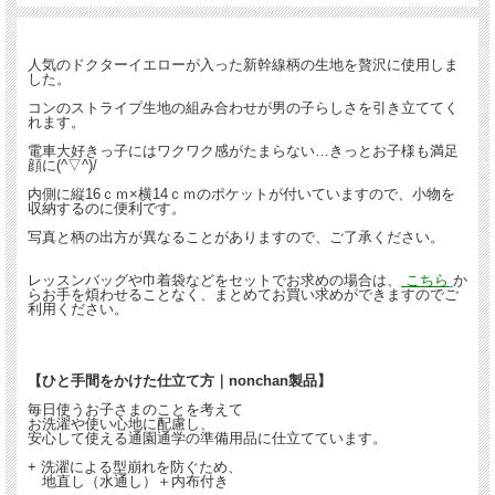
人気のドクターイエローが入った新幹線柄の生地を贅沢に使用しま
した。
コンのストライプ生地の組み合わせが男の子らしさを引き立ててく
れます。
電車大好きっ子にはワクワク感がたまらない…きっとお子様も満足
顔に(^▽^)/
内側に縦16ｃｍ×横14ｃｍのポケットが付いていますので、小物を
収納するのに便利です。
写真と柄の出方が異なることがありますので、ご了承ください。
レッスンバッグや巾着袋などをセットでお求めの場合は、
こちら
か
らお手を煩わせることなく、まとめてお買い求めができますのでご
利用ください。
【ひと手間をかけた仕立て方｜nonchan製品】
毎日使うお子さまのことを考えて
お洗濯や使い心地に配慮し、
安心して使える通園通学の準備用品に仕立てています。
+ 洗濯による型崩れを防ぐため、
地直し（水通し）＋内布付き